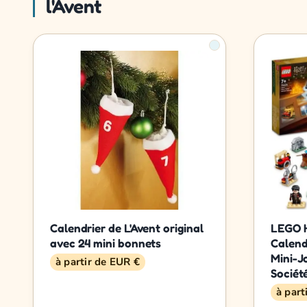
l'Avent
Calendrier de L'Avent original
LEGO H
avec 24 mini bonnets
Calend
Mini-J
à partir de EUR €
Sociét
à part