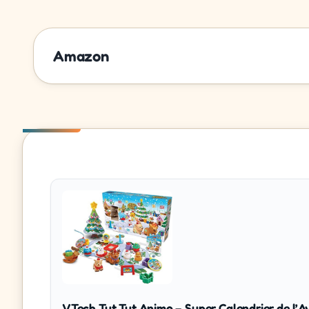
Amazon
VTech Tut Tut Animo – Super Calendrier de l’A