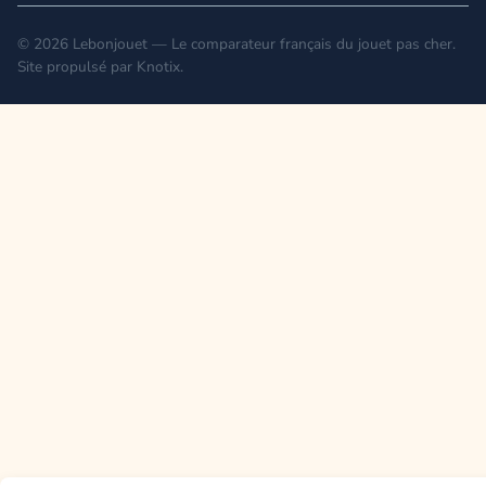
© 2026 Lebonjouet — Le comparateur français du jouet pas cher.
Site propulsé par
Knotix
.