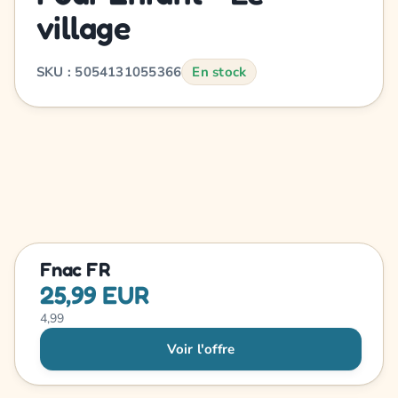
village
SKU : 5054131055366
En stock
Fnac FR
25,99 EUR
4,99
Voir l'offre