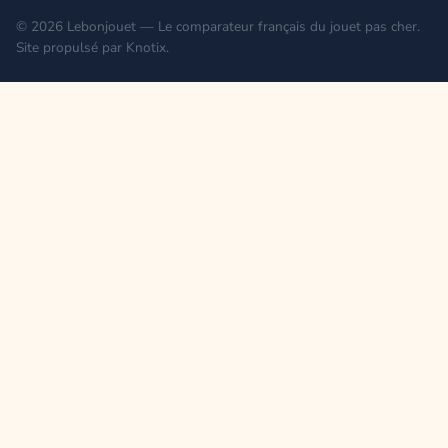
© 2026 Lebonjouet — Le comparateur français du jouet pas cher.
Site propulsé par
Knotix
.