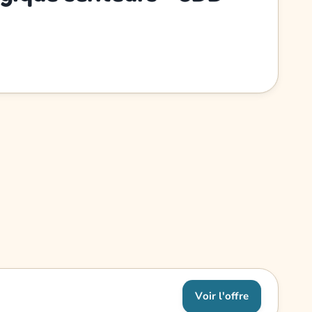
Voir l'offre