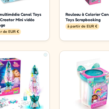
multimédia Canal Toys
Rouleau à Colorier Can
 Creator Mini vidéo
Toys Scrapbooking
nge
à partir de EUR €
ir de EUR €