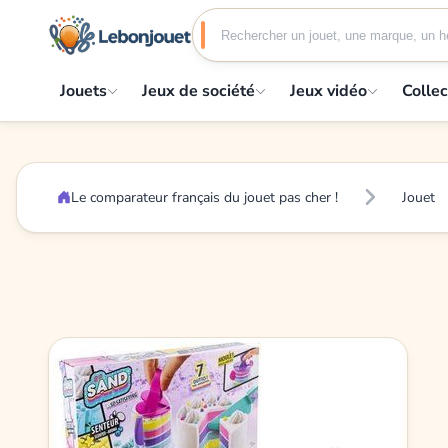
Jouets
Jeux de société
Jeux vidéo
Collec
Le comparateur français du jouet pas cher !
Jouet