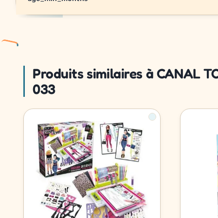
Produits similaires à CANAL T
033