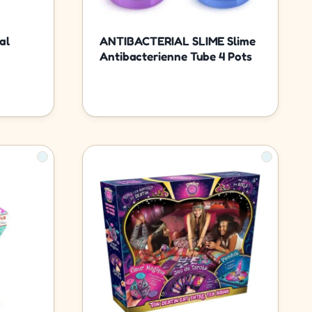
al
ANTIBACTERIAL SLIME Slime
Antibacterienne Tube 4 Pots