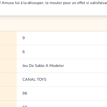
Amuse toi à la découper, le mouler pour un effet si satisfaisant
9
6
Jeu De Sable A Modeler
CANAL TOYS
96