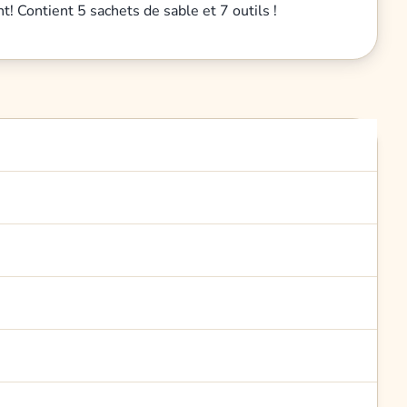
! Contient 5 sachets de sable et 7 outils !