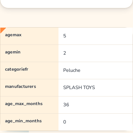
agemax
5
agemin
2
categoriefr
Peluche
manufacturers
SPLASH TOYS
age_max_months
36
age_min_months
0