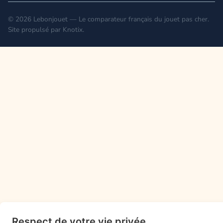
© 2026 Lebonjouet — Le comparateur français du jouet pas cher.
Site propulsé par
Knotix
.
Respect de votre vie privée