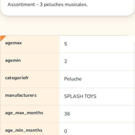
Assortiment – 3 peluches musicales.
agemax
5
agemin
2
categoriefr
Peluche
manufacturers
SPLASH TOYS
age_max_months
36
age_min_months
0