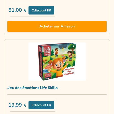
51.00
€
Cdiscount FR
Acheter sur Amazon
Jeu des émotions Life Skills
19.99
€
Cdiscount FR