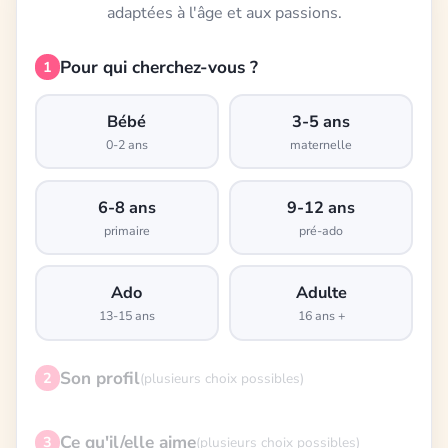
adaptées à l'âge et aux passions.
Pour qui cherchez-vous ?
1
Bébé
3-5 ans
0-2 ans
maternelle
6-8 ans
9-12 ans
primaire
pré-ado
Ado
Adulte
13-15 ans
16 ans +
Son profil
2
(plusieurs choix possibles)
Ce qu'il/elle aime
3
(plusieurs choix possibles)