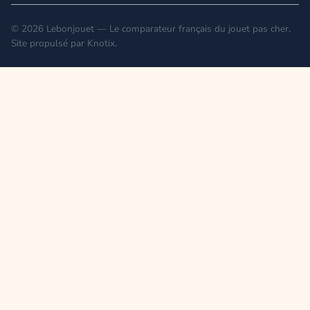
© 2026 Lebonjouet — Le comparateur français du jouet pas cher.
Site propulsé par
Knotix
.