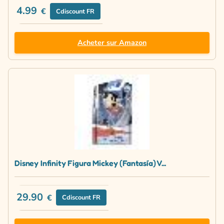
4.99
€
Cdiscount FR
Acheter sur Amazon
Disney Infinity Figura Mickey (Fantasía) V...
29.90
€
Cdiscount FR