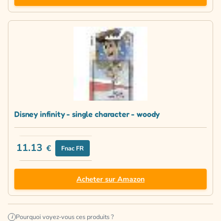
Disney infinity - single character - woody
11.13
€
Fnac FR
Acheter sur Amazon
Pourquoi voyez-vous ces produits ?
i