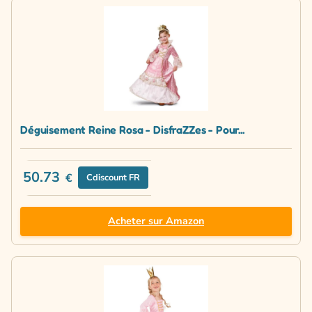
Déguisement Reine Rosa - DisfraZZes - Pour...
50.73
€
Cdiscount FR
Acheter sur Amazon