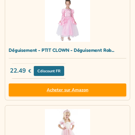
Déguisement - PTIT CLOWN - Déguisement Rob...
22.49
€
Cdiscount FR
Acheter sur Amazon