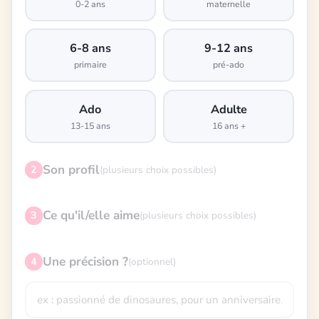
0-2 ans
maternelle
6-8 ans
9-12 ans
primaire
pré-ado
Ado
Adulte
13-15 ans
16 ans +
Son profil
2
(plusieurs choix possibles)
Ce qu'il/elle aime
3
(plusieurs choix possibles)
Une précision ?
4
(optionnel)