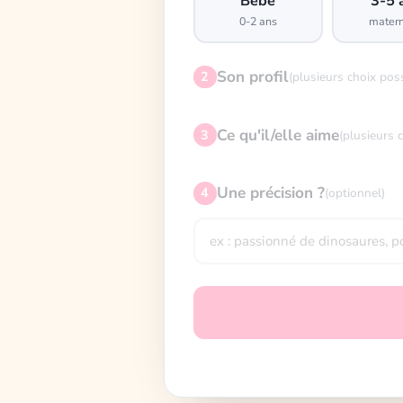
Bébé
3-5 
0-2 ans
matern
Son profil
2
(plusieurs choix pos
Ce qu'il/elle aime
3
(plusieurs 
Une précision ?
4
(optionnel)