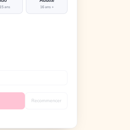
Ado
Adulte
15 ans
16 ans +
Recommencer