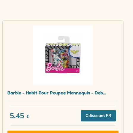
Barbie - Habit Pour Poupee Mannequin - Deb...
5.45
Cdiscount FR
€