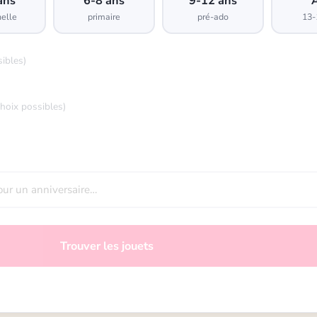
ans
6-8 ans
9-12 ans
elle
primaire
pré-ado
13-
sibles)
choix possibles)
Trouver les jouets