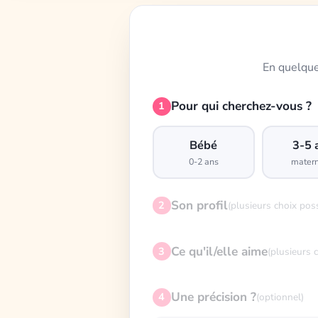
En quelque
Pour qui cherchez-vous ?
1
Bébé
3-5 
0-2 ans
matern
Son profil
2
(plusieurs choix pos
Ce qu'il/elle aime
3
(plusieurs 
Une précision ?
4
(optionnel)