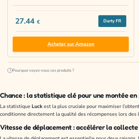
27.44
Darty FR
€
Acheter sur Amazon
Pourquoi voyez-vous ces produits ?
i
Chance : la statistique clé pour une montée en
La statistique
Luck
est la plus cruciale pour maximiser l’obten
conditionne directement la qualité des récompenses lors des l
Vitesse de déplacement : accélérer la collecte 
La vitesse de déplacement est essentielle pour deux raisons. 