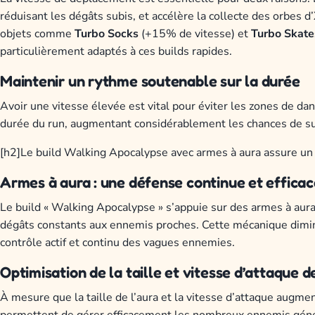
réduisant les dégâts subis, et accélère la collecte des orbes d
objets comme
Turbo Socks
(+15% de vitesse) et
Turbo Skate
particulièrement adaptés à ces builds rapides.
Maintenir un rythme soutenable sur la durée
Avoir une vitesse élevée est vital pour éviter les zones de da
durée du run, augmentant considérablement les chances de succ
[h2]Le build Walking Apocalypse avec armes à aura assure un c
Armes à aura : une défense continue et efficac
Le build « Walking Apocalypse » s’appuie sur des armes à aura
dégâts constants aux ennemis proches. Cette mécanique dimin
contrôle actif et continu des vagues ennemies.
Optimisation de la taille et vitesse d’attaque de
À mesure que la taille de l’aura et la vitesse d’attaque augme
permettent de gérer efficacement les nombreux ennemis génér