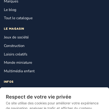
Marques
Le blog
Tout le catalogue
LE MAGASIN
Jeux de société
Construction
Loisirs créatifs
Monde miniature
Multimédia enfant
INFOS
Contact
Respect de votre vie privée
Mentions légales
Ce site utilise des cookies pour améliorer votre expérience
Plan du site
de navigation, analyser le trafic et afficher du contenu