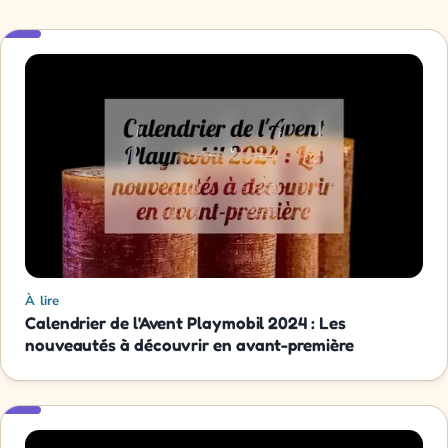
À lire
Calendrier de l'Avent Playmobil 2024 : Les
nouveautés à découvrir en avant-première