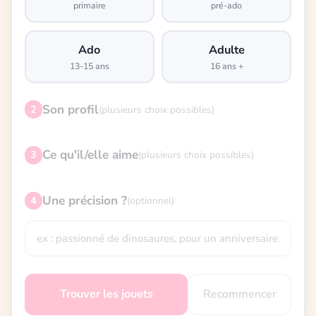
primaire
pré-ado
Ado
Adulte
13-15 ans
16 ans +
Son profil
2
(plusieurs choix possibles)
Ce qu'il/elle aime
3
(plusieurs choix possibles)
Une précision ?
4
(optionnel)
Recommencer
Trouver les jouets