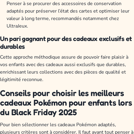
Penser à se procurer des accessoires de conservation
adaptés pour préserver l’état des cartes et optimiser leur
valeur à long terme, recommandés notamment chez
UltraJeux.
Un pari gagnant pour des cadeaux exclusifs et
durables
Cette approche méthodique assure de pouvoir faire plaisir à
vos enfants avec des cadeaux aussi exclusifs que durables,
enrichissant leurs collections avec des pièces de qualité et
légitimité reconnue.
Conseils pour choisir les meilleurs
cadeaux Pokémon pour enfants lors
du Black Friday 2025
Pour bien sélectionner les cadeaux Pokémon adaptés,
plusieurs critères sont à considérer. Il faut avant tout penser à