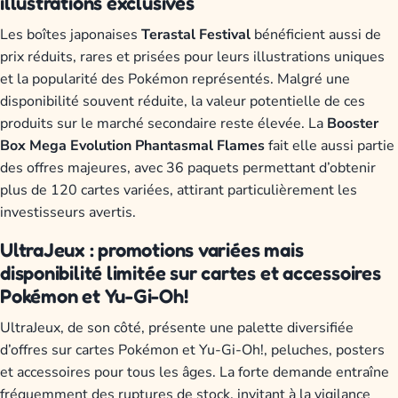
illustrations exclusives
Les boîtes japonaises
Terastal Festival
bénéficient aussi de
prix réduits, rares et prisées pour leurs illustrations uniques
et la popularité des Pokémon représentés. Malgré une
disponibilité souvent réduite, la valeur potentielle de ces
produits sur le marché secondaire reste élevée. La
Booster
Box Mega Evolution Phantasmal Flames
fait elle aussi partie
des offres majeures, avec 36 paquets permettant d’obtenir
plus de 120 cartes variées, attirant particulièrement les
investisseurs avertis.
UltraJeux : promotions variées mais
disponibilité limitée sur cartes et accessoires
Pokémon et Yu-Gi-Oh!
UltraJeux, de son côté, présente une palette diversifiée
d’offres sur cartes Pokémon et Yu-Gi-Oh!, peluches, posters
et accessoires pour tous les âges. La forte demande entraîne
fréquemment des ruptures de stock, invitant à la vigilance