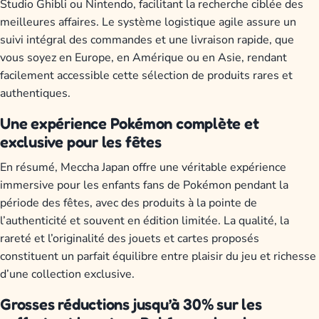
Studio Ghibli ou Nintendo, facilitant la recherche ciblée des
meilleures affaires. Le système logistique agile assure un
suivi intégral des commandes et une livraison rapide, que
vous soyez en Europe, en Amérique ou en Asie, rendant
facilement accessible cette sélection de produits rares et
authentiques.
Une expérience Pokémon complète et
exclusive pour les fêtes
En résumé, Meccha Japan offre une véritable expérience
immersive pour les enfants fans de Pokémon pendant la
période des fêtes, avec des produits à la pointe de
l’authenticité et souvent en édition limitée. La qualité, la
rareté et l’originalité des jouets et cartes proposés
constituent un parfait équilibre entre plaisir du jeu et richesse
d’une collection exclusive.
Grosses réductions jusqu’à 30% sur les