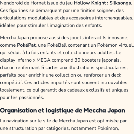
Nendoroid de Hornet issue du jeu
Hollow Knight : Silksongs
.
Ces figurines se démarquent par une finition soignée, des
articulations modulables et des accessoires interchangeables,
idéales pour stimuler l’imagination des enfants.
Meccha Japan propose aussi des jouets interactifs innovants
comme
PokéPat
, une PokéBall contenant un Pokémon virtuel,
qui séduit à la fois enfants et collectionneurs adultes. Le
display Inferno x MEGA comprend 30 boosters japonais,
chacun renfermant 5 cartes aux illustrations spectaculaires,
parfaits pour enrichir une collection ou renforcer un deck
compétitif. Ces articles importés sont souvent introuvables
localement, ce qui garantit des cadeaux exclusifs et uniques
pour les passionnés.
Organisation et logistique de Meccha Japan
La navigation sur le site de Meccha Japan est optimisée par
une structuration par catégories, notamment Pokémon,