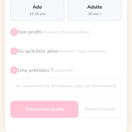
Ado
Adulte
13-15 ans
16 ans +
Son profil
2
(plusieurs choix possibles)
Ce qu'il/elle aime
3
(plusieurs choix possibles)
Une précision ?
4
(optionnel)
Recommencer
Trouver les jouets