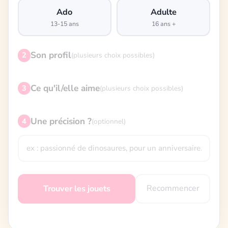
Ado
Adulte
13-15 ans
16 ans +
Son profil
2
(plusieurs choix possibles)
Ce qu'il/elle aime
3
(plusieurs choix possibles)
Une précision ?
4
(optionnel)
Recommencer
Trouver les jouets