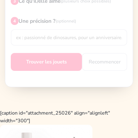
Ce qu'il/elle aime
3
(plusieurs choix possibles)
Une précision ?
4
(optionnel)
Recommencer
Trouver les jouets
[caption id="attachment_25026" align="alignleft"
width="300"]