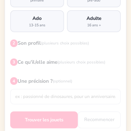
primaire
pré-ado
Ado
Adulte
13-15 ans
16 ans +
Son profil
2
(plusieurs choix possibles)
Ce qu'il/elle aime
3
(plusieurs choix possibles)
Une précision ?
4
(optionnel)
Recommencer
Trouver les jouets