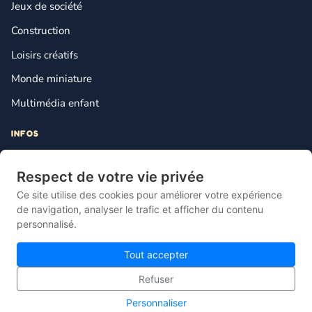
Jeux de société
Construction
Loisirs créatifs
Monde miniature
Multimédia enfant
INFOS
Contact
Respect de votre vie privée
Mentions légales
Ce site utilise des cookies pour améliorer votre expérience
Plan du site
de navigation, analyser le trafic et afficher du contenu
personnalisé.
Gestion des cookies
Tout accepter
Refuser
© 2026 Lebonjouet — Le comparateur français du jouet pas cher.
Personnaliser
Site propulsé par
Knotix
.