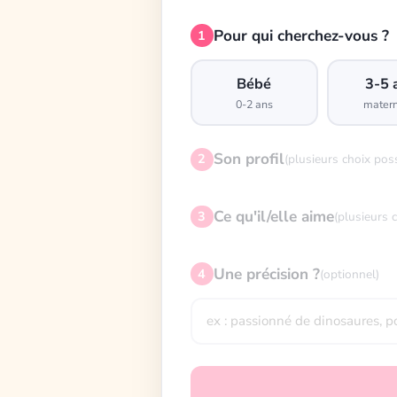
Pour qui cherchez-vous ?
1
Bébé
3-5 
0-2 ans
matern
Son profil
2
(plusieurs choix pos
Ce qu'il/elle aime
3
(plusieurs 
Une précision ?
4
(optionnel)