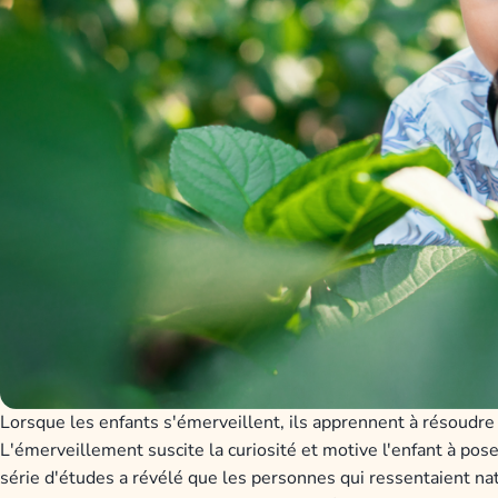
Lorsque les enfants s'émerveillent, ils apprennent à résoudre
L'émerveillement suscite la curiosité et motive l'enfant à pos
série d'études a révélé que les personnes qui ressentaient n