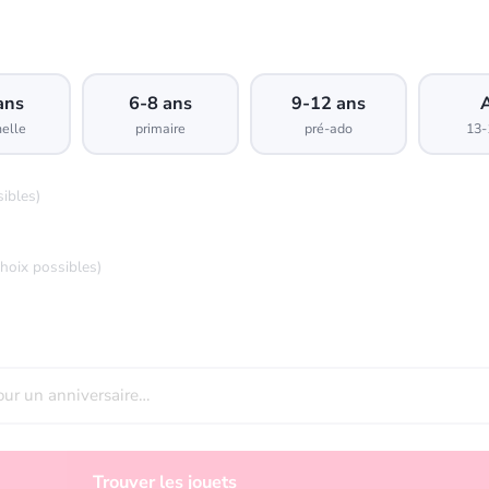
ans
6-8 ans
9-12 ans
elle
primaire
pré-ado
13-
sibles)
choix possibles)
Trouver les jouets