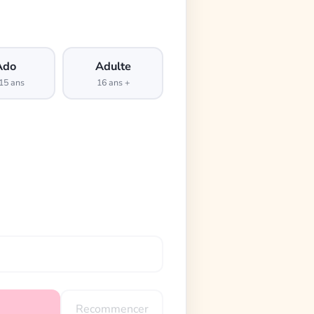
Ado
Adulte
15 ans
16 ans +
Recommencer