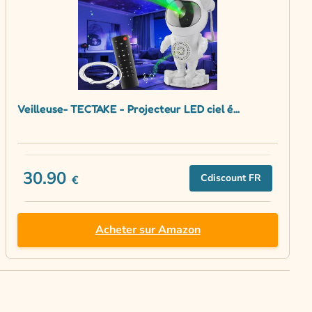
Veilleuse- TECTAKE - Projecteur LED ciel é...
30.90
Cdiscount FR
€
Acheter sur Amazon