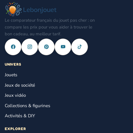
Le comparateur français du jouet pas cher : on
compare les prix pour vous aider à trouver le
bon cadeau, au meilleur tarif.
UNIVERS
Jouets
Jeux de société
Jeux vidéo
Collections & figurines
Activités & DIY
EXPLORER