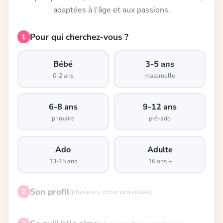
adaptées à l'âge et aux passions.
Pour qui cherchez-vous ?
1
Bébé
3-5 ans
0-2 ans
maternelle
6-8 ans
9-12 ans
primaire
pré-ado
Ado
Adulte
13-15 ans
16 ans +
Son profil
2
(plusieurs choix possibles)