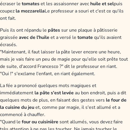
écraser le
tomates
et les assaisonner avec
huile et sel
puis
coupez
la mozzarella
Le professeur a souri et c'est ce qu'ils
ont fait.
Puis ils ont répandu le
pâtes
sur une plaque à pâtisserie
graissée
avec de l'huile
et a versé le
tomate
qu'ils avaient
écrasés.
"Maintenant, il faut laisser la pâte lever encore une heure,
mais je vais faire un peu de magie pour qu'elle soit prête tout
de suite, d'accord Francesco ?" dit le professeur en riant.
"Oui !" s'exclame l'enfant, en riant également.
La fée a prononcé quelques mots magiques et
immédiatement
la pâte s'est levée
au bon endroit, puis a dit
quelques mots de plus, en faisant des gestes vers
le four de
la cuisine du jeu
et, comme par magie, il s'est allumé et a
commencé à chauffer.
"Quand le
four ou cuisinière
sont allumés, vous devez faire
très attention à ne pas les toucher. Ne jamais toucher le