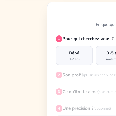
En quelque
Pour qui cherchez-vous ?
1
Bébé
3-5 
0-2 ans
matern
Son profil
2
(plusieurs choix pos
Ce qu'il/elle aime
3
(plusieurs 
Une précision ?
4
(optionnel)