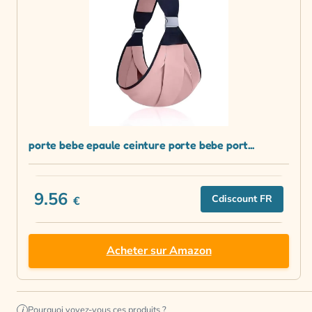
porte bebe epaule ceinture porte bebe port...
9.56
Cdiscount FR
€
Acheter sur Amazon
Pourquoi voyez-vous ces produits ?
i