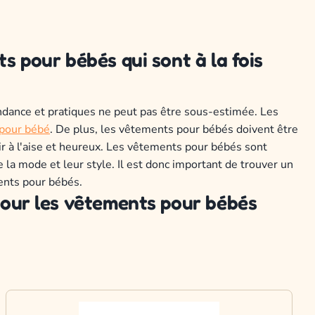
ts
pour
b
é
b
és
qui
s
ont
à
la
f
ois
ndance et pratiques ne peut pas être sous-estimée. Les
 pour bébé
. De plus, les vêtements pour bébés doivent être
ir à l'aise et heureux. Les vêtements pour bébés sont
a mode et leur style. Il est donc important de trouver un
ments pour bébés.
our
les
v
ê
t
ements
pour
b
é
b
és