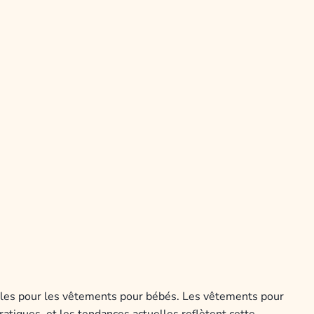
l
es
pour
les
v
ê
t
ements
pour
b
é
b
és
.
Les
v
ê
t
ements
pour
r
at
iques
,
et
les
tend
ances
act
ue
ll
es
ref
è
t
ent
c
ette