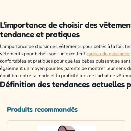
L'importance de
cho
is
ir
des
v
ê
t
emen
tend
ance
et
pr
at
iques
L'importance de choisir des vêtements pour bébés à la fois te
vêtements pour bébés sont un excellent
cadeau de naissance
confortables et pratiques pour que les bébés puissent se sent
également un moyen pour les parents de montrer leur sens de l
équilibre entre la mode et la praticité lors de l'achat de vête
D
é
fin
ition
des
tend
ances
act
ue
ll
es
p
Produits recommandés