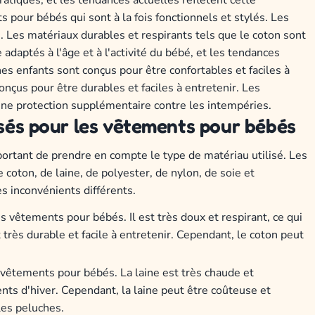
ts
pour
b
é
b
és
qui
s
ont
à
la
f
ois
f
on
ction
nels
et
styl
és
.
Les
s
.
Les
mat
é
ri
aux
dur
ables
et
respir
ants
t
els
que
le
c
oton
s
ont
e
adapt
és
à
l
'
â
ge
et
à
l
'
activ
ité
du
b
é
b
é
,
et
les
tend
ances
nes
en
f
ants
s
ont
con
ç
us
pour
ê
tre
conf
ort
ables
et
fac
iles
à
on
ç
us
pour
ê
tre
dur
ables
et
fac
iles
à
ent
ret
en
ir
.
Les
ne
protection
suppl
é
ment
aire
cont
re
les
int
emp
é
ries
.
s
és
pour
les
v
ê
t
ements
pour
b
é
b
és
ortant
de
pre
nd
re
en
com
pt
e
le
type
de
mat
é
ri
au
util
is
é
.
Les
e
c
oton
,
de
l
aine
,
de
poly
ester
,
de
nylon
,
de
so
ie
et
es
incon
v
én
ients
diff
é
rent
s
.
es
v
ê
t
ements
pour
b
é
b
és
.
Il
est
tr
è
s
dou
x
et
respir
ant
,
ce
qui
t
tr
è
s
durable
et
fac
ile
à
ent
ret
en
ir
.
C
epend
ant
,
le
c
oton
pe
ut
v
ê
t
ements
pour
b
é
b
és
.
La
l
aine
est
tr
è
s
cha
ude
et
nts
d
'
h
iver
.
C
epend
ant
,
la
l
aine
pe
ut
ê
tre
co
û
te
use
et
les
pel
uc
hes
.