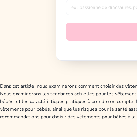
D
ans
c
et article
,
n
ous
examiner
ons
comment
cho
is
ir
des
v
ê
t
e
N
ous
examiner
ons
les
tend
ances
act
ue
ll
es
pour
les
v
ê
t
ement
b
é
b
és
,
et
les
car
act
é
rist
iques
pr
at
iques
à
pre
nd
re
en
com
pt
e
.
v
ê
t
ements
pour
b
é
b
és
,
a
ins
i
que
les
ris
ques
pour
la
s
ant
é
asso
recomm
and
ations
pour
cho
is
ir
des
v
ê
t
ements
pour
b
é
b
és
à
la