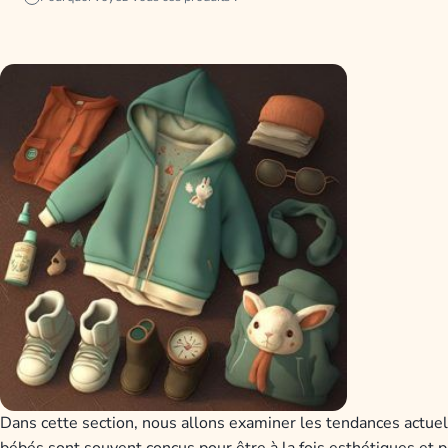
D
ans
c
ette
section
,
n
ous
all
ons
examiner
les
tend
ances
act
ue
l
b
é
b
és
s
ont
sou
vent
con
ç
us
pour
ê
tre
à
la
f
ois
est
h
ét
iques
et
p