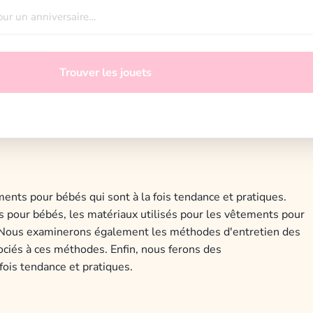
Trouver les jouets
ments
pour
b
é
b
és
qui
s
ont
à
la
f
ois
tend
ance
et
pr
at
iques
.
s
pour
b
é
b
és
,
les
mat
é
ri
aux
util
is
és
pour
les
v
ê
t
ements
pour
N
ous
examiner
ons
é
gal
ement
les
m
é
th
odes
d
'
ent
ret
ien
des
ci
és
à
c
es
m
é
th
odes
.
En
fin
,
n
ous
fer
ons
des
f
ois
tend
ance
et
pr
at
iques
.