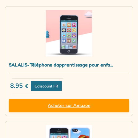
SALALIS-Téléphone dapprentissage pour enfa...
8.95
€
Cdiscount FR
Acheter sur Amazon