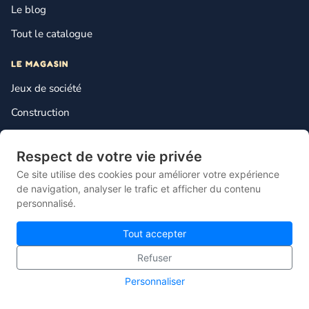
Le blog
Tout le catalogue
LE MAGASIN
Jeux de société
Construction
Loisirs créatifs
Respect de votre vie privée
Monde miniature
Ce site utilise des cookies pour améliorer votre expérience
Multimédia enfant
de navigation, analyser le trafic et afficher du contenu
personnalisé.
INFOS
Tout accepter
Contact
Refuser
Mentions légales
Personnaliser
Plan du site