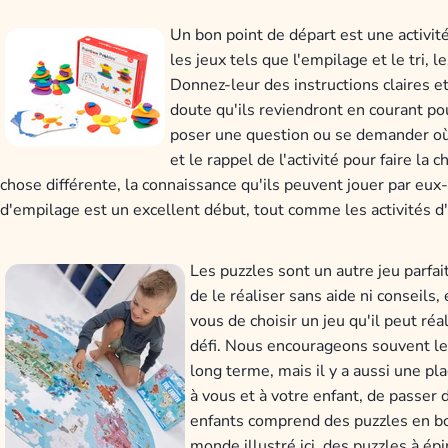
Un bon point de départ est une activité 
les jeux tels que l'empilage et le tri, l
Donnez-leur des instructions claires et l
doute qu'ils reviendront en courant p
poser une question ou se demander où
et le rappel de l'activité pour faire la
chose différente, la connaissance qu'ils peuvent jouer par eu
d'empilage est un excellent début, tout comme les activités d'
Les puzzles sont un autre jeu parfait
de le réaliser sans aide ni conseils,
vous de choisir un jeu qu'il peut réa
défi. Nous encourageons souvent les
long terme, mais il y a aussi une pl
à vous et à votre enfant, de passer 
enfants comprend des puzzles en boi
monde illustré ici, des puzzles à é