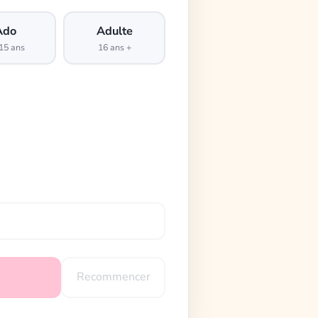
Ado
Adulte
15 ans
16 ans +
Recommencer