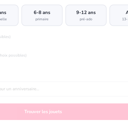
ans
6-8 ans
9-12 ans
elle
primaire
pré-ado
13-
sibles)
choix possibles)
Trouver les jouets