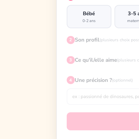
Bébé
3-5 
0-2 ans
matern
Son profil
2
(plusieurs choix pos
Ce qu'il/elle aime
3
(plusieurs 
Une précision ?
4
(optionnel)