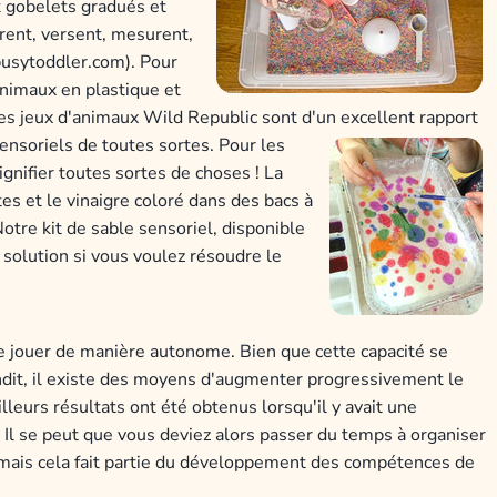
t gobelets gradués et
rent, versent, mesurent,
 busytoddler.com).
Pour
animaux en plastique et
es jeux d'animaux Wild Republic sont d'un excellent rapport
sensoriels de toutes sortes.
Pour les
ignifier toutes sortes de choses ! La
s et le vinaigre coloré dans des bacs à
otre kit de sable sensoriel, disponible
 solution si vous voulez résoudre le
de jouer de manière autonome. Bien que cette capacité se
ndit, il existe des moyens d'augmenter progressivement le
lleurs résultats ont été obtenus lorsqu'il y avait une
". Il se peut que vous deviez alors passer du temps à organiser
, mais cela fait partie du développement des compétences de