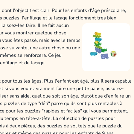
dont l'objectif est clair. Pour les enfants d'âge préscolaire,
es puzzles, l'enfilage et le laçage fonctionnent très bien.
aissez-les faire. Il ne fait aucun
our vous montrer quelque chose,
 vous êtes passé, mais avec le temps
 chose suivante, une autre chose ou une
x-mêmes se renforcera. Ce jeu
enfilage et de laçage.
 pour tous les âges. Plus l'enfant est âgé, plus il sera capable
 et si vous voulez vraiment faire une petite pause, assurez-
liser sans aide, quel que soit son âge, plutôt que d'en faire un
 puzzles de type "défi" parce qu'ils sont plus rentables à
ace pour les puzzles "rapides et faciles" qui vous permettent,
du temps en tête-à-tête. La collection de puzzles pour
s à deux pièces, des puzzles de sol tels que le puzzle du
pingles et même des puzzles pour les enfants de 9 ans.