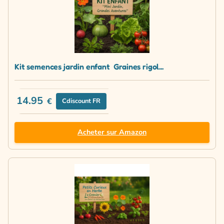
Kit semences jardin enfant  Graines rigol...
14.95
€
Cdiscount FR
Acheter sur Amazon