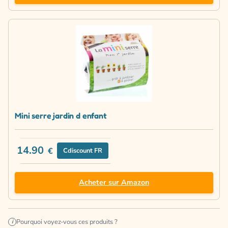
Mini serre jardin d enfant
14.90
€
Cdiscount FR
Acheter sur Amazon
Pourquoi voyez-vous ces produits ?
i