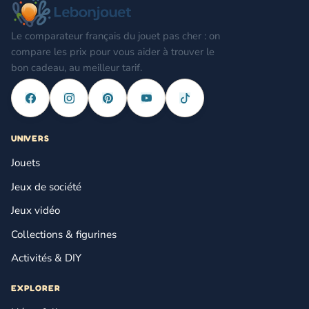
Le comparateur français du jouet pas cher : on
compare les prix pour vous aider à trouver le
bon cadeau, au meilleur tarif.
UNIVERS
Jouets
Jeux de société
Jeux vidéo
Collections & figurines
Activités & DIY
EXPLORER