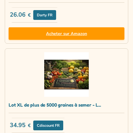
26.06
€
Darty FR
Acheter sur Amazon
Lot XL de plus de 5000 graines à semer - L...
34.95
€
Cdiscount FR