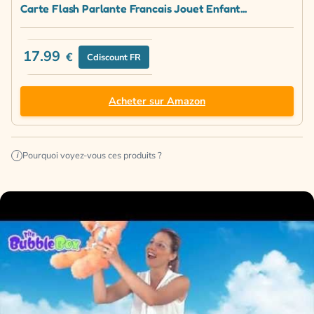
Carte Flash Parlante Francais Jouet Enfant...
17.99
€
Cdiscount FR
Acheter sur Amazon
Pourquoi voyez-vous ces produits ?
i