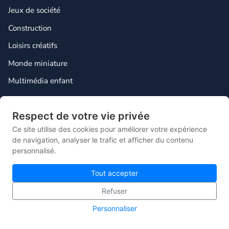
Jeux de société
Construction
Loisirs créatifs
Monde miniature
Multimédia enfant
INFOS
Respect de votre vie privée
Contact
Ce site utilise des cookies pour améliorer votre expérience
Mentions légales
de navigation, analyser le trafic et afficher du contenu
personnalisé.
Plan du site
Tout accepter
Gestion des cookies
Refuser
Personnaliser
© 2026 Lebonjouet — Le comparateur français du jouet pas cher.