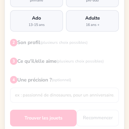
primaire
pré-ado
Ado
Adulte
13-15 ans
16 ans +
Son profil
2
(plusieurs choix possibles)
Ce qu'il/elle aime
3
(plusieurs choix possibles)
Une précision ?
4
(optionnel)
Recommencer
Trouver les jouets