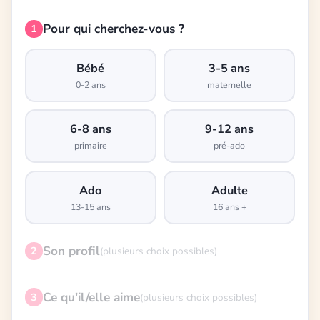
Pour qui cherchez-vous ?
1
Bébé
3-5 ans
0-2 ans
maternelle
6-8 ans
9-12 ans
primaire
pré-ado
Ado
Adulte
13-15 ans
16 ans +
Son profil
2
(plusieurs choix possibles)
Ce qu'il/elle aime
3
(plusieurs choix possibles)