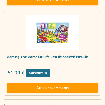
Acheter sur Amazon
Gaming The Game Of Life Jeu de société Famille
51.00
€
Cdiscount FR
Acheter sur Amazon