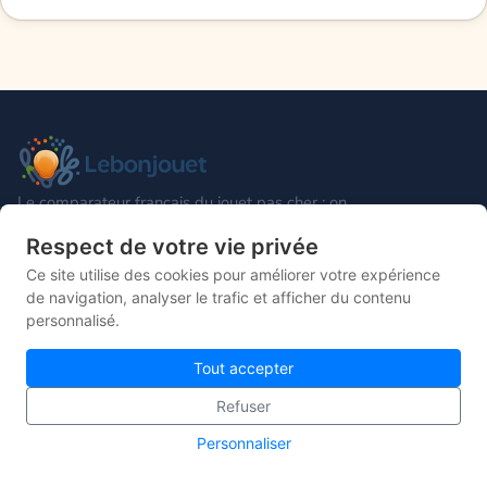
Le comparateur français du jouet pas cher : on
compare les prix pour vous aider à trouver le
Respect de votre vie privée
bon cadeau, au meilleur tarif.
Ce site utilise des cookies pour améliorer votre expérience
de navigation, analyser le trafic et afficher du contenu
personnalisé.
UNIVERS
Tout accepter
Jouets
Refuser
Jeux de société
Personnaliser
Jeux vidéo