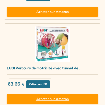
Acheter sur Amazon
LUDI Parcours de motricité avec tunnel de ...
63.66
€
Cdiscount FR
Acheter sur Amazon