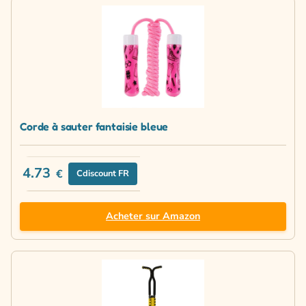
Corde à sauter fantaisie bleue
4.73
€
Cdiscount FR
Acheter sur Amazon