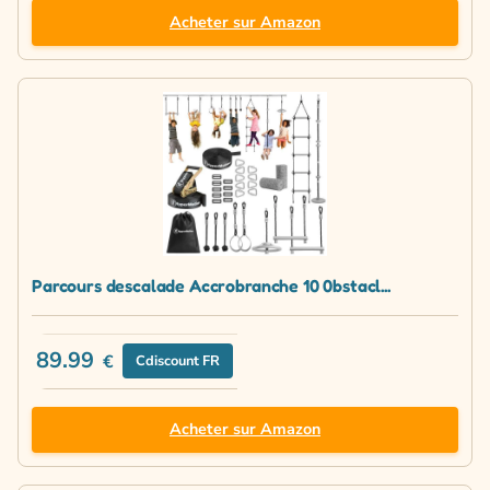
Acheter sur Amazon
Parcours descalade Accrobranche 10 0bstacl...
89.99
€
Cdiscount FR
Acheter sur Amazon